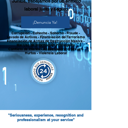
Juntos, trabajamos por un entorno
laboral justo y seguro.
¡Denuncia Ya!
Corrupción - Cohecho - Soborno - Fraude -
Lavado de Activos - Financiación del Terrorismo
Financiación de Armas de Destrucción Masiva -
Mal Uso de Información Privilegiada
Conflicto de Interés - Acoso Laboral o Sexual -
Hurtos - Violencia Laboral
"Seriousness, experience, recognition and
professionalism at your service"