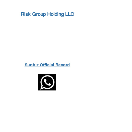
Risk Group Holding LLC
7971 Riviera Blvd. Suite 204
Professional Center at Riviera Point
Miramar, Florida, 33023
Florida Registration Number: L26000331449
Sunbiz Official Record
call us
pbx: (+
57) 604 448 5580
Cell:
(+57)
301 297 6941