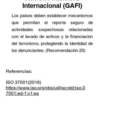
Internacional (GAFI)
Los países deben establecer mecanismos
que permitan el reporte seguro de
actividades sospechosas relacionadas
con el lavado de activos y la financiación
del terrorismo, protegiendo la identidad de
los denunciantes. (Recomendación 20)
Referencias:
ISO
37001(2016)
https://www.iso.org/obp/ui#iso:std:iso:3
7001:ed-1:v1:es
OECD Guidelines for Multinational
Enterprises (2011)
https://www.oecd.org/corporate/mne/19
22428.pdf