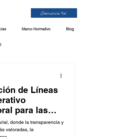
¡Denuncia Ya!
cias
Marco Normativo
Blog
S
ión de Líneas
erativo
ral para las
rial, donde la transparencia y
ás valoradas, la
as...