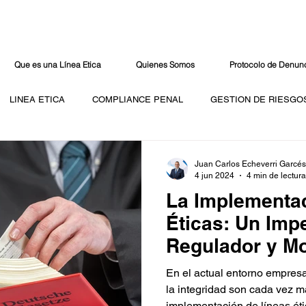
Que es una Línea Etica
Quienes Somos
Protocolo de Denun
LINEA ETICA
COMPLIANCE PENAL
GESTION DE RIESGO
DATOS PERSONALES
OFICIAL DE CUMPLIMIENTO
Juan Carlos Echeverri Garcés
4 jun 2024
4 min de lectura
La Implementac
Éticas: Un Imp
Regulador y Mo
Empresas
En el actual entorno empresa
la integridad son cada vez m
implementación de líneas étic