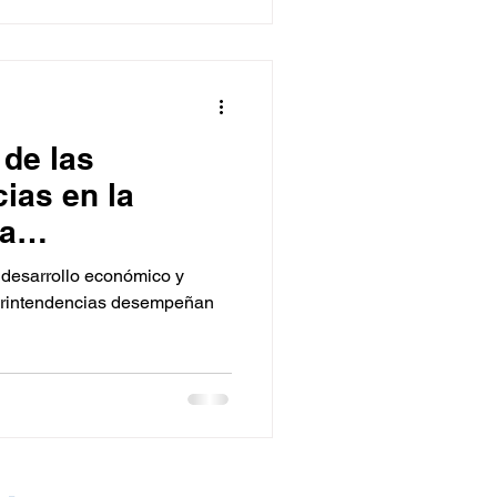
 de las
ias en la
la
y Ética
 desarrollo económico y
n Colombia
perintendencias desempeñan